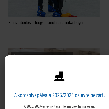
Pingvinbérlés – hogy a tanulás is móka legyen.
Értékmegőrző és ruhatár
⛸️
A korcsolyapálya a 2025/2026 os évre bezárt.
A 2026/2027-es év nyitási információk hamarosan.